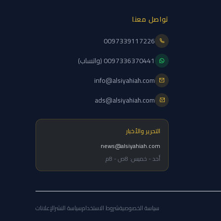
تواصل معنا
0097339117226
0097336370441 (واتساب)
info@alsiyahiah.com
ads@alsiyahiah.com
التحرير والأخبار
news@alsiyahiah.com
أحد - خميس: 8ص - 8م
سياسة الخصوصية
شروط الاستخدام
سياسة النشر
الإعلانات